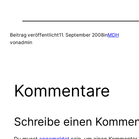
Beitrag veröffentlicht
11. September 2008
in
MDH
von
admin
Kommentare
Schreibe einen Kommen
Du musst
angemeldet
sein, um einen Kommentar